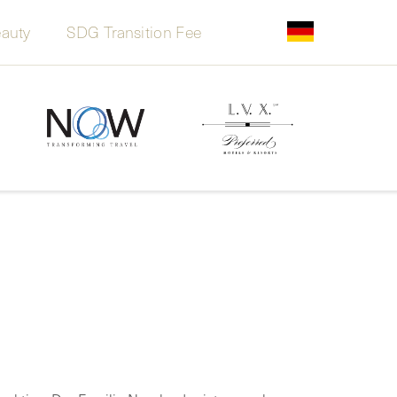
auty
SDG Transition Fee