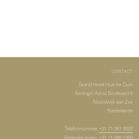
CONTACT
Grand Hotel Huis ter Duin
Koningin Astrid Boulevard 5
Noordwijk aan Zee
Niederlande
Telefonnummer.
+31 71 361 9220
Reservierungen.
+31 71 365 1300