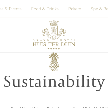
ss & Events
Food & Drinks
Pakete
Spa & Be
Sustainability