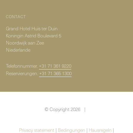
CONTACT
Grand Hotel Huis ter Duin
Koningin Astrid Boulevard 5
Noordwijk aan Zee
Niederlande
Telefonnummer.
+31 71 361 9220
Reservierungen.
+31 71 365 1300
© Copyright 2026
|
Privacy statement
|
Bedingungen
|
Hausregeln
|