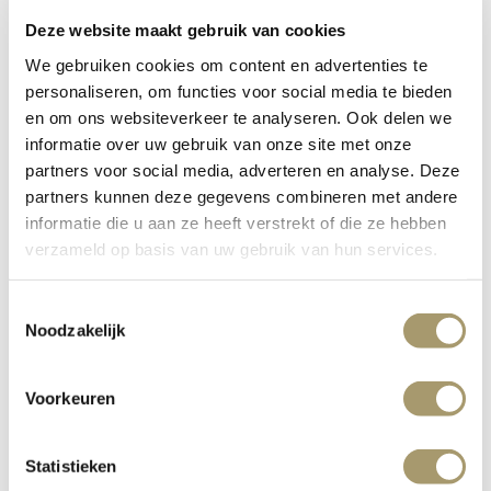
Name
(erforderlich)
First Name
Deze website maakt gebruik van cookies
We gebruiken cookies om content en advertenties te
Last Name
personaliseren, om functies voor social media te bieden
en om ons websiteverkeer te analyseren. Ook delen we
informatie over uw gebruik van onze site met onze
partners voor social media, adverteren en analyse. Deze
Adress
(erforderlich)
Address Line 1
partners kunnen deze gegevens combineren met andere
informatie die u aan ze heeft verstrekt of die ze hebben
Address Line 2
verzameld op basis van uw gebruik van hun services.
City
Toestemmingsselectie
Noodzakelijk
State/Province
Postal Code
Voorkeuren
Country/Region
Statistieken