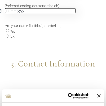
MM
Preferred ending date
(erforderlich)
Bindestrich
TT
JJJJ
Bindestrich
MM
Are your dates flexible?
(erforderlich)
Bindestrich
Yes
JJJJ
No
3. Contact Information
Title