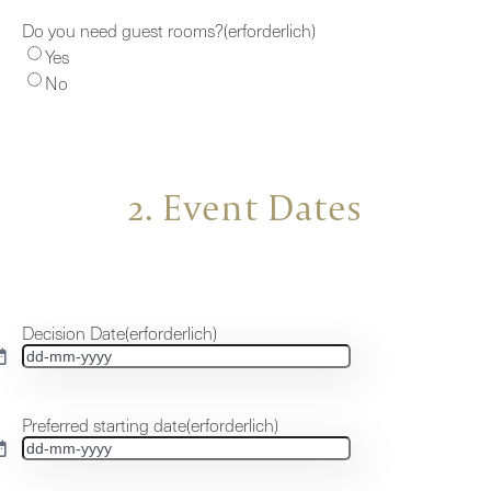
Do you need guest rooms?
(erforderlich)
Yes
No
2. Event Dates
Decision Date
(erforderlich)
TT
Bindestrich
MM
Preferred starting date
(erforderlich)
Bindestrich
TT
JJJJ
Bindestrich