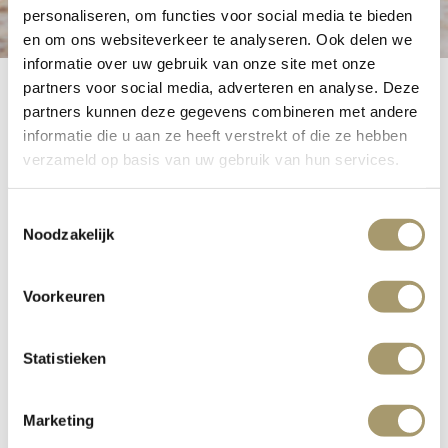
personaliseren, om functies voor social media te bieden
en om ons websiteverkeer te analyseren. Ook delen we
informatie over uw gebruik van onze site met onze
partners voor social media, adverteren en analyse. Deze
partners kunnen deze gegevens combineren met andere
informatie die u aan ze heeft verstrekt of die ze hebben
verzameld op basis van uw gebruik van hun services.
Audiotour Heilzaam
Noordwijk
Toestemmingsselectie
Noodzakelijk
Voorkeuren
De Heilzaam Noordwijk route en audiotour leidt door het
afwisselende Noordwijkse landschap dat midden in het
Nationaal Park Hollandse Duinen ligt. Een natuurgebied
Statistieken
met een prachtig kustlandschap waar landgoederen,
duinen, zeedorpen en steden elkaar afwisselen.
Marketing