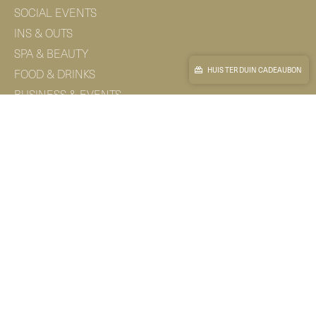
SOCIAL EVENTS
INS & OUTS
SPA & BEAUTY
HUIS TER DUIN CADEAUBON
FOOD & DRINKS
BUSINESS & EVENTS
360 TOUR
MICE VIRTUAL TOUR
NIEUWSBRIEF & VACATURES
AANMELDEN NIEUWSBRIEF
WERKEN BIJ HUIS TER DUIN
CONTACT