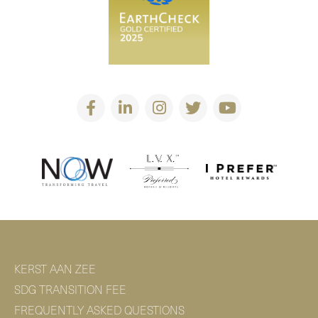
KERST AAN ZEE
SDG TRANSITION FEE
FREQUENTLY ASKED QUESTIONS