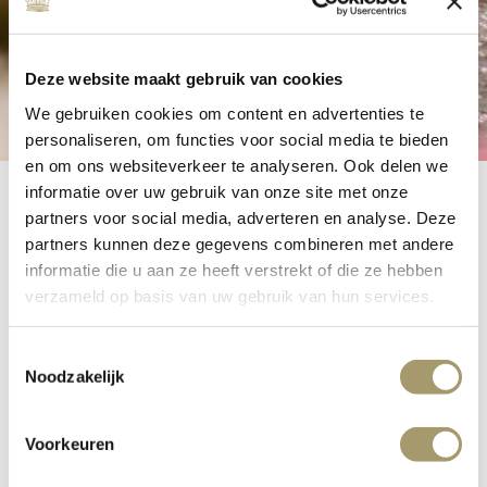
Deze website maakt gebruik van cookies
We gebruiken cookies om content en advertenties te
personaliseren, om functies voor social media te bieden
en om ons websiteverkeer te analyseren. Ook delen we
informatie over uw gebruik van onze site met onze
partners voor social media, adverteren en analyse. Deze
partners kunnen deze gegevens combineren met andere
informatie die u aan ze heeft verstrekt of die ze hebben
Musea Leiden
verzameld op basis van uw gebruik van hun services.
Toestemmingsselectie
Noodzakelijk
De historische stad Leiden ligt op slechts 12 kilometer
van Grand Hotel Huis ter Duin en telt maar liefst 13
musea, allemaal op loopafstand van elkaar. Ontdek de
Voorkeuren
oudste botanische tuin van Nederland of zie een echte
T.