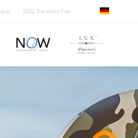
auty
SDG Transition Fee