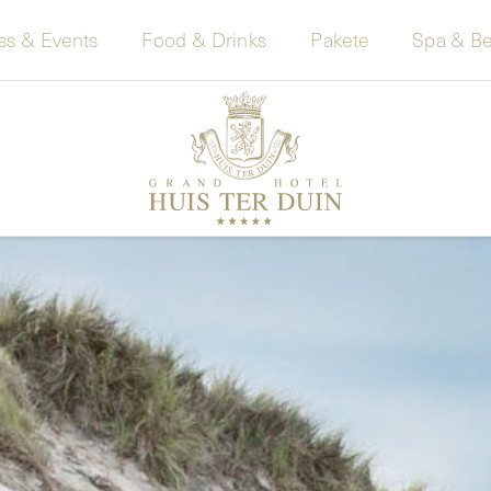
ss & Events
Food & Drinks
Pakete
Spa & Be