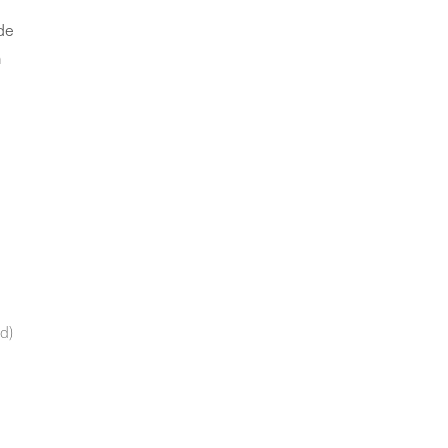
de
m
d)