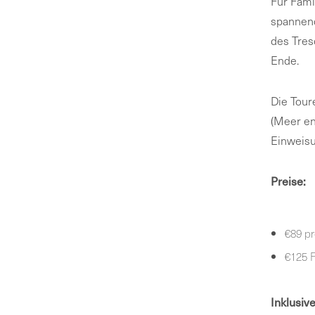
Für Fami
spannend
des Tres
Ende.
Die Tour
(Meer en
Einweisu
Preise:
€89 pr
€125 F
Inklusive