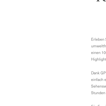
Erleben 
umweltfr
einen 10
Highligh
Dank GPS
einfach 
Sehenswü
Stunden 