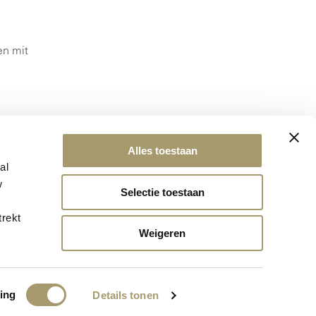
en mit
Alles toestaan
al
w
Selectie toestaan
trekt
Weigeren
HUIS TER DUIN GESCHENKIDEE
ing
Details tonen