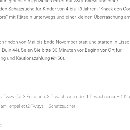
lien gibt es ein spezielles Paket mit zwei Twizys und einer
en Schatzsuche für Kinder von 4 bis 18 Jahren: “Knack den Co
ors“ mit Rätseln unterwegs und einer kleinen Überraschung a
en finden von Mai bis Ende November statt und starten in Lisse
 Duin 44). Seien Sie bitte 30 Minuten vor Beginn vor Ort für
ng und Kautionszahlung (€150).
o Twizy (für 2 Personen: 2 Erwachsene oder 1 Erwachsener + 1 Kin
amilienpaket (2 Twizys + Schatzsuche)
: