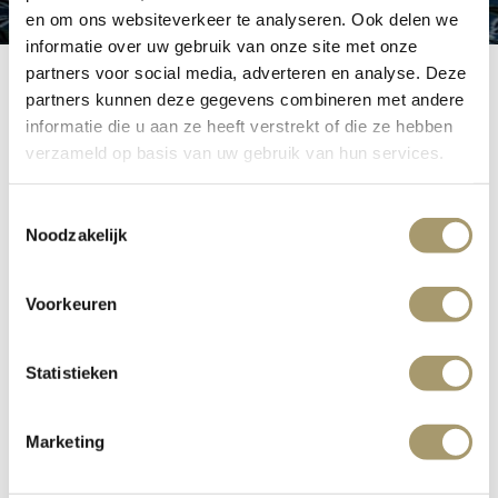
en om ons websiteverkeer te analyseren. Ook delen we
informatie over uw gebruik van onze site met onze
partners voor social media, adverteren en analyse. Deze
partners kunnen deze gegevens combineren met andere
informatie die u aan ze heeft verstrekt of die ze hebben
verzameld op basis van uw gebruik van hun services.
Hochzeiten
Toestemmingsselectie
Noodzakelijk
Feiern Sie die Liebe in Grand Hotel Huis ter Duin. Mit
Blick über die Küste wird Ihr Märchen Wirklichkeit.
Voorkeuren
Grand Hotel Huis ter Duin ist ideal geeignet, um Ihr
Statistieken
Märchen wahr werden zu lassen. Die Räume mit Blick auf
die Nordsee bieten die Intimität, die Sie sich für Ihre
Hochzeit wünschen. Die Küche ist raffiniert und unsere
Marketing
Patisserie ist hausgemacht. Zutaten, die dafür sorgen,
dass dies ein unvergesslicher Tag wird welchen Sie nie