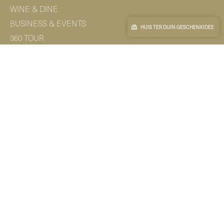
WINE & DINE
BUSINESS & EVENTS
HUIS TER DUIN GESCHENKIDEE
360 TOUR
MICE VIRTUAL TOUR
NEWSLETTER & LEERSTELLEN (NL)
NEWSLETTER ABONNIEREN
ARBEITEN BEI HUIS TER DUIN
CONTACT
Grand Hotel Huis ter Duin
Koningin Astrid Boulevard 5
Noordwijk aan Zee