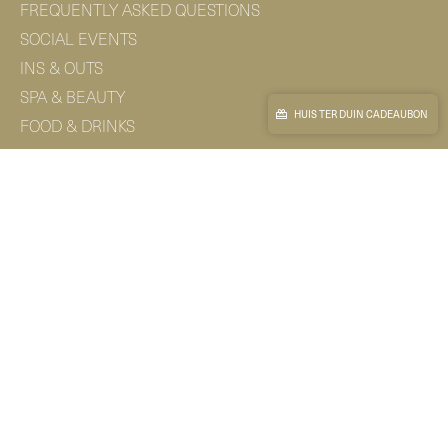
FREQUENTLY ASKED QUESTIONS
SOCIAL EVENTS
INS & OUTS
SPA & BEAUTY
HUIS TER DUIN CADEAUBON
FOOD & DRINKS
BUSINESS & EVENTS
360 TOUR
MICE VIRTUAL TOUR
NIEUWSBRIEF & VACATURES
AANMELDEN NIEUWSBRIEF
WERKEN BIJ HUIS TER DUIN