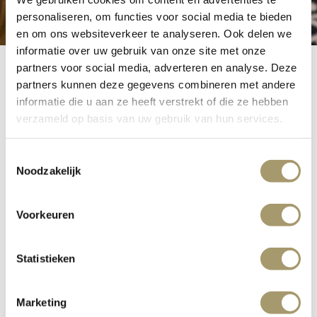
personaliseren, om functies voor social media te bieden
en om ons websiteverkeer te analyseren. Ook delen we
informatie over uw gebruik van onze site met onze
partners voor social media, adverteren en analyse. Deze
partners kunnen deze gegevens combineren met andere
informatie die u aan ze heeft verstrekt of die ze hebben
Fotoshoot
verzameld op basis van uw gebruik van hun services.
Toestemmingsselectie
Noodzakelijk
Gelegen op het hoogste duin van Noordwijk is Grand
Hotel Huis ter Duin dé locatie voor uw fotoshoot. Het
Voorkeuren
klassieke hotel kent kleurrijke elementen. De sfeervolle
restaurants, de grote en kleine zalen en warme lobby
zorgen voor een diverse setting, waar u alle kanten op
Statistieken
kunt.
Marketing
Wilt u meer weten over de mogelijkheden voor een