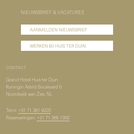
NIEUWSBRIEF & VACATURES
AANMELDEN NIEUWSBRIEF
WERKEN BIJ HUIS TER DUIN
CONTACT
Grand Hotel Huis ter Duin
Koningin Astrid Boulevard 5
Noordwijk aan Zee, NL
Tel.nr.
+31 71 361 9220
Reserveringen:
+31 71 365 1300