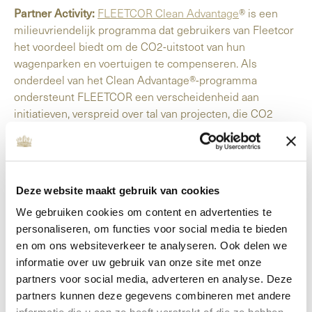
Partner Activity:
FLEETCOR Clean Advantage
® is een
milieuvriendelijk programma dat gebruikers van Fleetcor
het voordeel biedt om de CO2-uitstoot van hun
wagenparken en voertuigen te compenseren. Als
onderdeel van het Clean Advantage®-programma
ondersteunt FLEETCOR een verscheidenheid aan
initiatieven, verspreid over tal van projecten, die CO2
lokaal en wereldwijd opslaan.
Onze bijdrage:
Grand Hotel Huis ter Duin heeft 8 auto’s
en neemt deel aan Fleetcor Clean Advantage Program,
Deze website maakt gebruik van cookies
wat betekent dat elke keer dat ze benzine gebruiken, de
We gebruiken cookies om content en advertenties te
geproduceerde CO2 wordt gecompenseerd door CO2-
personaliseren, om functies voor social media te bieden
compensatieprojecten. In het jaar 2017 hebben we 5,34
en om ons websiteverkeer te analyseren. Ook delen we
ton CO2 gecompenseerd.
informatie over uw gebruik van onze site met onze
partners voor social media, adverteren en analyse. Deze
Benieuwd wat mij nog meer doen op gebied van het
partners kunnen deze gegevens combineren met andere
sustainability? Bekijk onze
It must be Now
pagina.