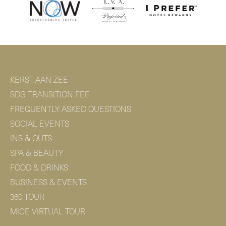
KERST AAN ZEE
SDG TRANSITION FEE
FREQUENTLY ASKED QUESTIONS
SOCIAL EVENTS
INS & OUTS
SPA & BEAUTY
FOOD & DRINKS
BUSINESS & EVENTS
360 TOUR
MICE VIRTUAL TOUR