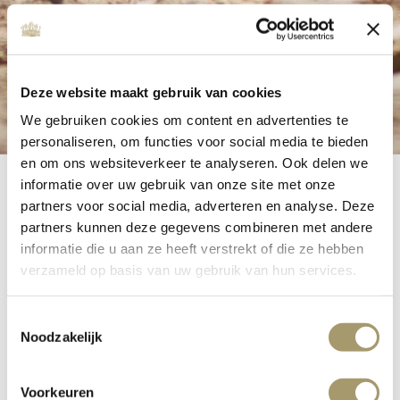
Deze website maakt gebruik van cookies
We gebruiken cookies om content en advertenties te
personaliseren, om functies voor social media te bieden
en om ons websiteverkeer te analyseren. Ook delen we
informatie over uw gebruik van onze site met onze
partners voor social media, adverteren en analyse. Deze
partners kunnen deze gegevens combineren met andere
Fahrrad verlei
informatie die u aan ze heeft verstrekt of die ze hebben
verzameld op basis van uw gebruik van hun services.
Toestemmingsselectie
Noodzakelijk
Noordwijk und seine Umgebung bieten eine vielfältige
Landschaft. Von den Dünen führen Straßen durch den
Wald, vorbei an den Blumezwiebelfeldern und einem
Voorkeuren