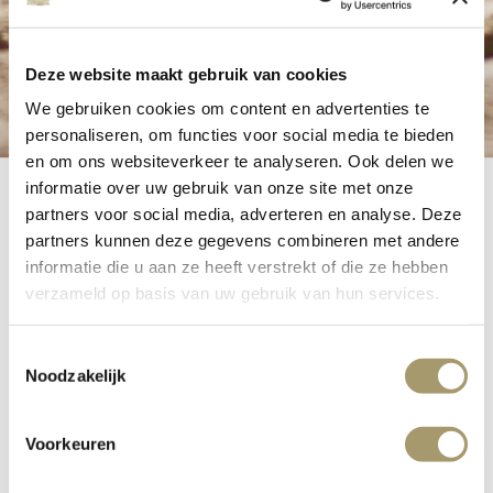
Deze website maakt gebruik van cookies
We gebruiken cookies om content en advertenties te
personaliseren, om functies voor social media te bieden
en om ons websiteverkeer te analyseren. Ook delen we
informatie over uw gebruik van onze site met onze
partners voor social media, adverteren en analyse. Deze
partners kunnen deze gegevens combineren met andere
informatie die u aan ze heeft verstrekt of die ze hebben
Bike rental
verzameld op basis van uw gebruik van hun services.
Toestemmingsselectie
Noodzakelijk
Noordwijk and its surroundings offer a diverse landscape.
From the dunes, roads lead through the woods, past the
bulb fields and a stop in Historical Leiden. Our
Voorkeuren
concierges will be happy to put together a beautiful tour
for you or get inspired by the routes in Nationaal Park