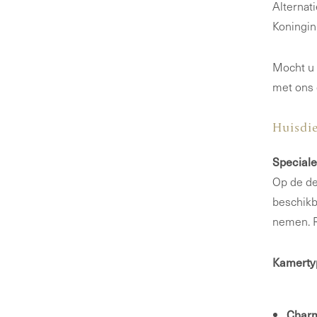
Alternat
Koningin
Mocht u 
met ons 
Huisdie
Speciale
Op de de
beschikb
nemen. R
Kamertyp
Charm