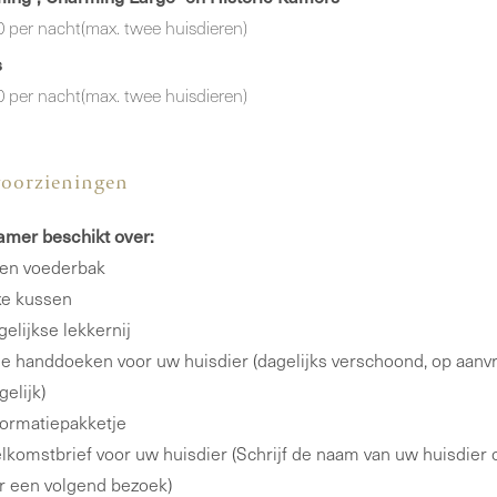
0 per nacht(max. twee huisdieren)
s
0 per nacht(max. twee huisdieren)
oorzieningen
amer beschikt over:
 en voederbak
xe kussen
elijkse lekkernij
le handdoeken voor uw huisdier (dagelijks verschoond, op aanv
elijk)
formatiepakketje
lkomstbrief voor uw huisdier (Schrijf de naam van uw huisdier 
or een volgend bezoek)