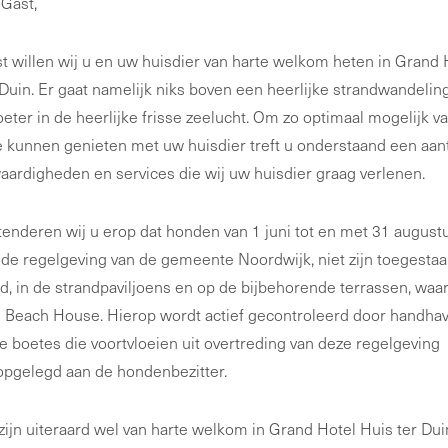
Gast,
st willen wij u en uw huisdier van harte welkom heten in Grand 
 Duin. Er gaat namelijk niks boven een heerlijke strandwandelin
oeter in de heerlijke frisse zeelucht. Om zo optimaal mogelijk v
 te kunnen genieten met uw huisdier treft u onderstaand een aan
ardigheden en services die wij uw huisdier graag verlenen.
tenderen wij u erop dat honden van 1 juni tot en met 31 augustu
de regelgeving van de gemeente Noordwijk, niet zijn toegesta
nd, in de strandpaviljoens en op de bijbehorende terrassen, waa
 Beach House. Hierop wordt actief gecontroleerd door handhav
e boetes die voortvloeien uit overtreding van deze regelgeving
pgelegd aan de hondenbezitter.
ijn uiteraard wel van harte welkom in Grand Hotel Huis ter Dui