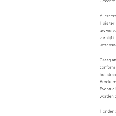
Geachte 
Allereer
Huis ter
uw vierv
verblijf
wetenswa
Graag at
conform 
het stra
Breakers
Eventuel
worden o
Honden z