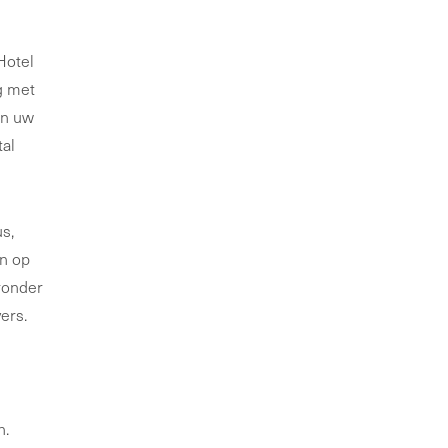
Hotel
g met
an uw
tal
s,
an op
ronder
ers.
n.