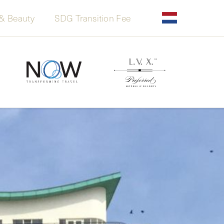
& Beauty
SDG Transition Fee