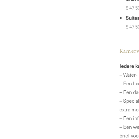
€ 47,5
Suite
€ 47,5
Kamerv
Iedere k
– Water-
– Een lu
– Een dag
– Specia
extra mog
– Een in
– Een we
brief vo