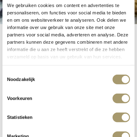
We gebruiken cookies om content en advertenties te
personaliseren, om functies voor social media te bieden
en om ons websiteverkeer te analyseren. Ook delen we
informatie over uw gebruik van onze site met onze
partners voor social media, adverteren en analyse. Deze
partners kunnen deze gegevens combineren met andere
informatie die u aan ze heeft verstrekt of die ze hebben
Breakfast
verzameld op basis van uw gebruik van hun services.
Toestemmingsselectie
Noodzakelijk
Start the day with a healthy and balanced breakfast in our
breakfast restaurant. We offer a variety of fresh products.
Voorkeuren
Enjoy various toppings, different dairy products and
delicious breakfast cereals. If you want to use the
breakfast restaurant, you can make a reservation in
Statistieken
advance. The breakfast restaurant is open Monday to
Saturday from 7:00 to 11:00 and Sunday from 8:00 to
Marketing