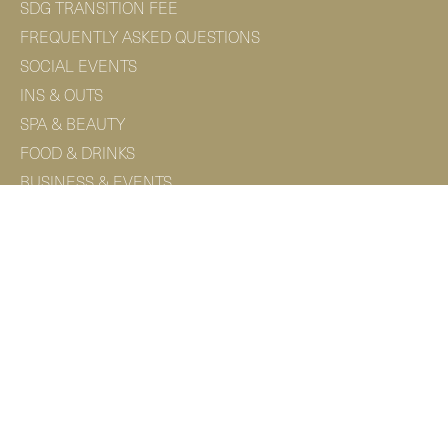
SDG TRANSITION FEE
FREQUENTLY ASKED QUESTIONS
SOCIAL EVENTS
INS & OUTS
SPA & BEAUTY
FOOD & DRINKS
BUSINESS & EVENTS
360 TOUR
MICE VIRTUAL TOUR
NEWSLETTER & VACANCIES (NL)
SUBSCRIBE NEWSLETTER
WORKING AT HUIS TER DUIN